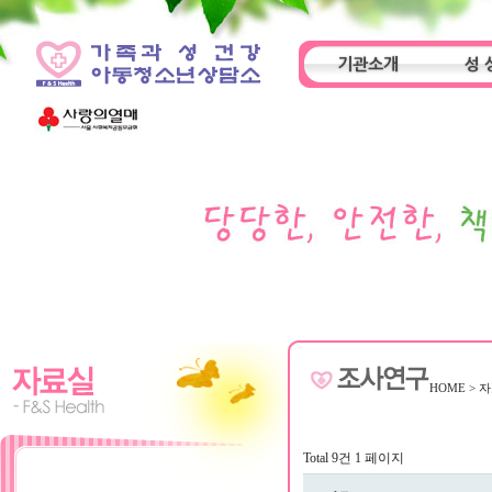
기관소개
성 
인사말
기관특성
아동
HOME
>
자
Total 9건
1 페이지