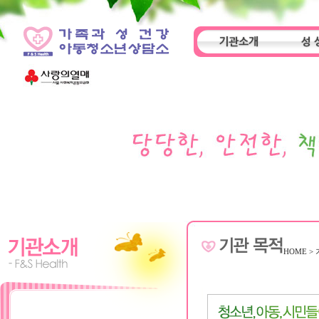
기관소개
성 
인사말
기관특성
아동
HOME
>