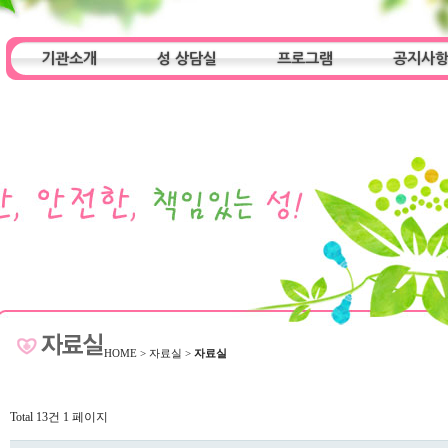
기관소개
성 상담실
프로그램
공지사
인사말
기관특성
아동청소년 상담실
기관 목적
오시는 길
성인 상담실
프로그램
알림마당
HOME
>
자료실
>
자료실
Total 13건
1 페이지