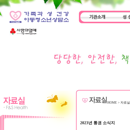
기관소개
성 
인사말
기관특성
아동
HOME
>
자료
2023년 통권 소식지