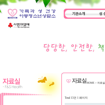
기관소개
성 
인사말
기관특성
아동
HOME
>
자료
Total 13건
1 페이지