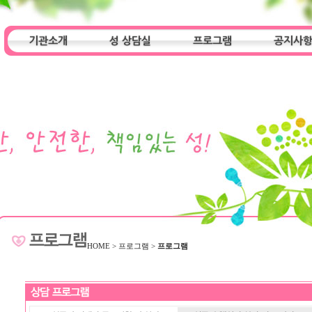
기관소개
성 상담실
프로그램
공지사
인사말
기관특성
아동청소년 상담실
기관 목적
오시는 길
프로그램
성인 상담실
알림마당
HOME
>
프로그램
>
프로그램