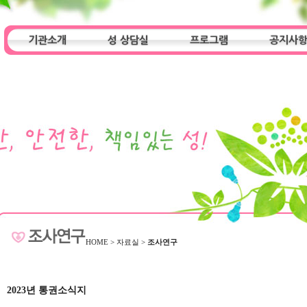
기관소개
성 상담실
프로그램
공지사
인사말
기관특성
아동청소년 상담실
기관 목적
오시는 길
성인 상담실
프로그램
알림마당
HOME
>
자료실
>
조사연구
2023년 통권소식지