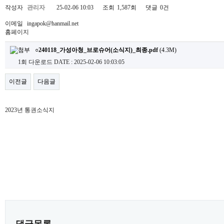
작성자
관리자
25-02-06 10:03
조회
1,587회
댓글
0건
이메일
ingapok@hanmail.net
홈페이지
○240118_가성아청_브로슈어(소식지)_최종.pdf
(4.3M)
1회 다운로드
DATE : 2025-02-06 10:03:05
이전글
다음글
2023년 통권소식지
댓글목록