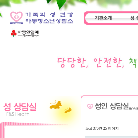
기관소개
성 
인사말
기관특성
아동
HOM
Total 376건
25 페이지