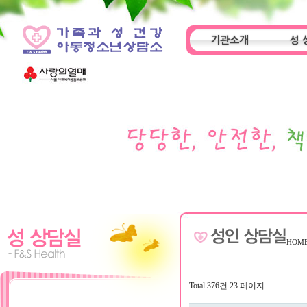
기관소개
성 
인사말
기관특성
아동
HOM
Total 376건
23 페이지