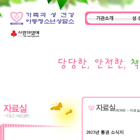
기관소개
성 
인사말
기관특성
아동
HOME
>
자료
2023년 통권 소식지