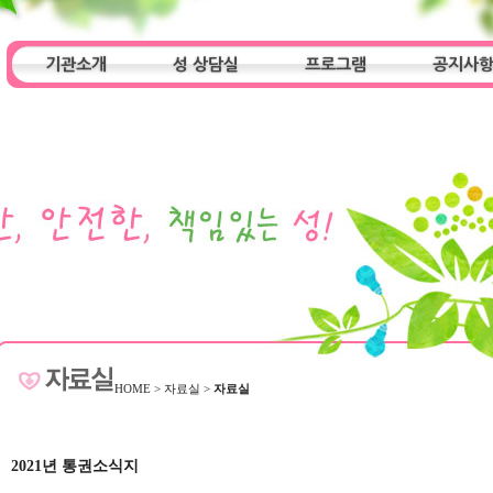
기관소개
성 상담실
프로그램
공지사
인사말
기관특성
아동청소년 상담실
기관 목적
오시는 길
성인 상담실
프로그램
알림마당
HOME
>
자료실
>
자료실
2021년 통권소식지