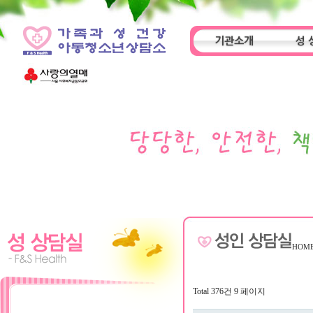
기관소개
성 
인사말
기관특성
아동
HOM
Total 376건
9 페이지