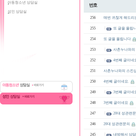
아동청소년 상담실
번호
성인 상담실
256
매번 귀찮게 해드리
255
또 글을 올립
254
또 글을 올립니다
253
사촌누나와의
252
4번째 글이네
251
사촌누나와의 스킨
250
4번째 글이네요.
249
3번째 글이네
248
3번째 글이네요
247
20대 성관련
246
20대 성관련문의
245
내방해서 상담받