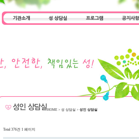
기관소개
성 상담실
프로그램
공지사
인사말
기관특성
아동청소년 상담실
기관 목적
오시는 길
성인 상담실
프로그램
알림마당
HOME
>
성 상담실
>
성인 상담실
Total 376건
1 페이지