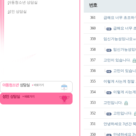
아동청소년 상담실
번호
성인 상담실
361
급해요 너무 초조하
360
급해요 너무 
359
임신가능성있나요
358
임신가능성있
357
고민이 있습니다.
356
고민이 있습니
355
이렇게 사는게 정말
354
이렇게 사는게
353
고민입니다.
352
고민입니다.
351
안녕하세요 3년간 
350
안녕하세요 3