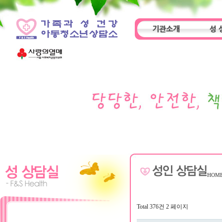
기관소개
성 
인사말
기관특성
아동
HOM
Total 376건
2 페이지