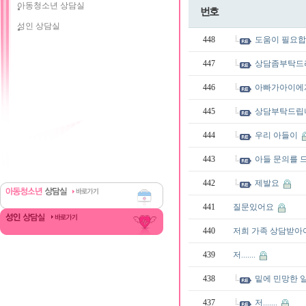
아동청소년 상담실
번호
성인 상담실
448
도움이 필요
447
상담좀부탁드려
446
아빠가아이에
445
상담부탁드립
444
우리 아들이
443
아들 문의를 드
442
제발요
441
질문있어요
440
저희 가족 상담받아
439
저.......
438
밑에 민망한 
437
저.......