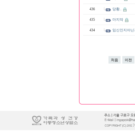
436
당황..
435
마지막
434
임신인지아닌
처음
이전