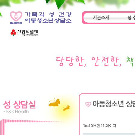
기관소개
성 
인사말
기관특성
아동
Total 598건
11 페이지