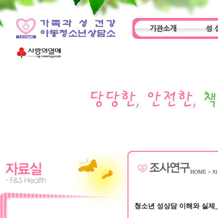
기관소개
성 
인사말
기관특성
아동
HOME
>
자
청소년 성상담 이해와 실제_기