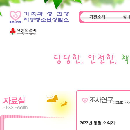
기관소개
성 
인사말
기관특성
아동
HOME
>
자
2022년 통권 소식지