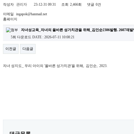
작성자
관리자
23-12-31 09:31
조회
2,466회
댓글
0건
이메일
ingapok@hanmail.net
홈페이지
자녀성교육_자녀의 올바른 성가치관을 위해_김인순2306발행. 2607재발행
5회 다운로드
DATE : 2026-07-11 10:08:21
이전글
다음글
자녀 성지도_ 우리 아이의 '올바른 성가치관'을 위해, 김인순, 2023.
댓글목록