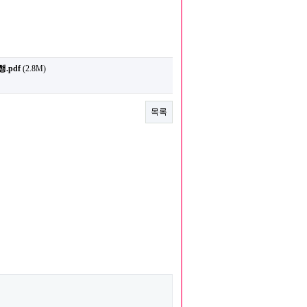
.pdf
(2.8M)
목록