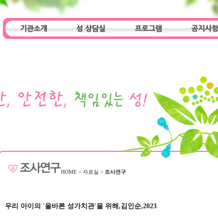
기관소개
성 상담실
프로그램
공지사
인사말
기관특성
아동청소년 상담실
기관 목적
오시는 길
성인 상담실
프로그램
알림마당
HOME
>
자료실
>
조사연구
우리 아이의 '올바른 성가치관'을 위해,김인순,2023