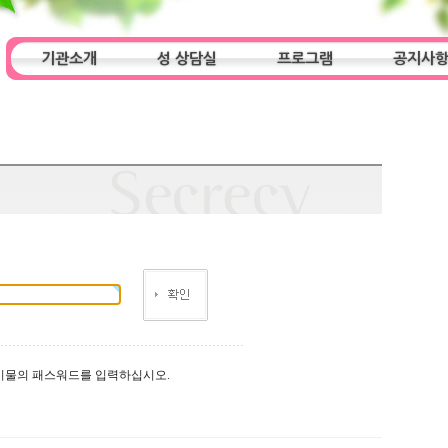
기관소개
성 상담실
프로그램
공지사
인사말
기관특성
아동청소년 상담실
기관 목적
오시는 길
프로그램
성인 상담실
알림마당
시물의 패스워드를 입력하십시오.