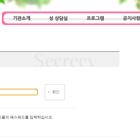
기관소개
성 상담실
프로그램
공지사
인사말
기관특성
아동청소년 상담실
기관 목적
오시는 길
프로그램
성인 상담실
알림마당
시물의 패스워드를 입력하십시오.