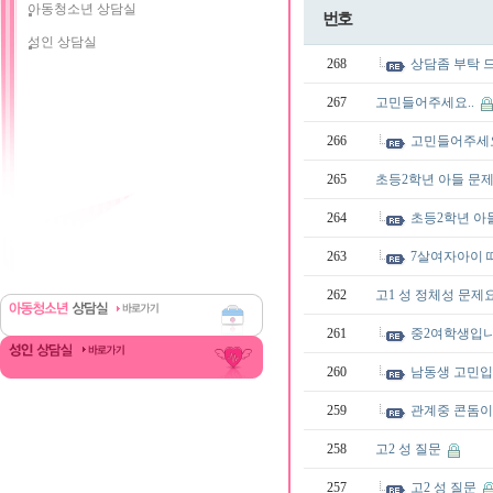
아동청소년 상담실
번호
성인 상담실
268
상담좀 부탁 
267
고민들어주세요..
266
고민들어주세요
265
초등2학년 아들 문
264
초등2학년 아
263
7살여자아이 
262
고1 성 정체성 문제요
261
중2여학생입
260
남동생 고민
259
관계중 콘돔
258
고2 성 질문
257
고2 성 질문