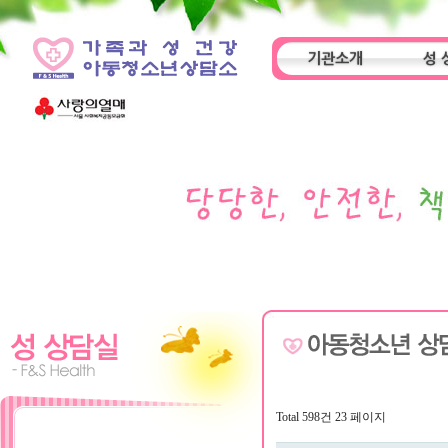
기관소개
성 
인사말
기관특성
아동
Total 598건
23 페이지