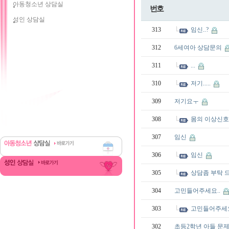
아동청소년 상담실
번호
성인 상담실
313
임신..?
312
6세여아 상담문의
311
...
310
저기.....
309
저기요ㅜ
308
몸의 이상신호.
307
임신
306
임신
305
상담좀 부탁 
304
고민들어주세요..
303
고민들어주세요
302
초등2학년 아들 문