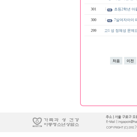
301
초등2학년 아
300
7살여자아이 
299
고1 성 정체성 문제요
처음
이전