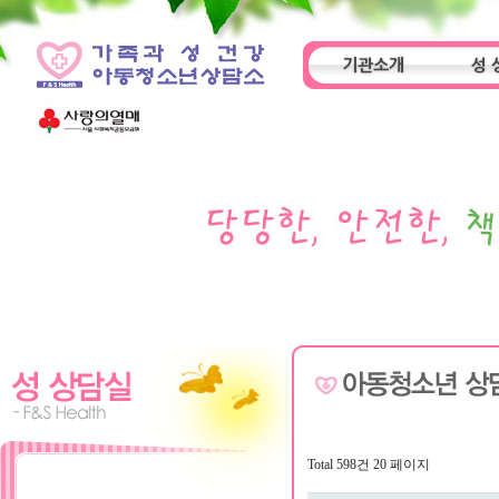
기관소개
성 
인사말
기관특성
아동
Total 598건
20 페이지