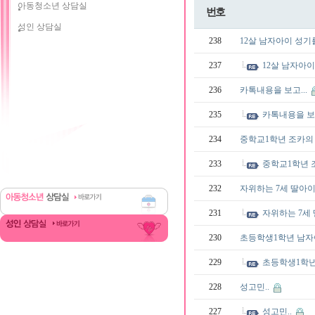
아동청소년 상담실
번호
성인 상담실
238
12살 남자아이 성
237
12살 남자아
236
카톡내용을 보고...
235
카톡내용을 보고
234
중학교1학년 조카의 
233
중학교1학년 조
232
자위하는 7세 딸아
231
자위하는 7세
230
초등학생1학년 남
229
초등학생1학
228
성고민..
227
성고민..