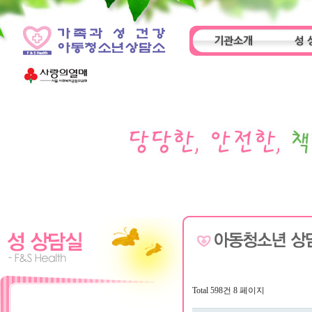
기관소개
성 
인사말
기관특성
아동
Total 598건
8 페이지