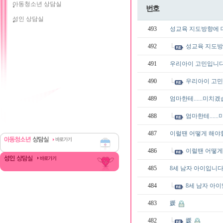
아동청소년 상담실
번호
성인 상담실
493
성교육 지도방향에
492
성교육 지도
491
우리아이 고민입니다
490
우리아이 고민
489
엄마한테......미치
488
엄마한테....
487
이럴땐 어떻게 해야할지
486
이럴땐 어떻게 
485
8세 남자 아이입니
484
8세 남자 아
483
媛
482
媛